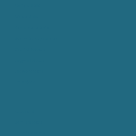
Férfi portfólió
Női portfólió
Kismama fotózás
Baba- és kisgyermek
Családi fotózás
Jegyes fotózás
Esküvő fotózás
Emlékőrök
Kapcsolat
Bemutatkozás
Fotózás kisokos