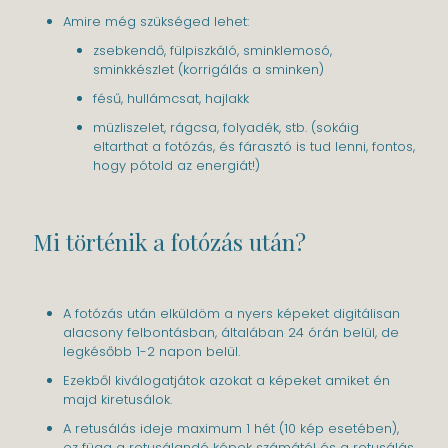
Amire még szükséged lehet:
zsebkendő, fülpiszkáló, sminklemosó,
sminkkészlet (korrigálás a sminken)
fésű, hullámcsat, hajlakk
müzliszelet, rágcsa, folyadék, stb. (sokáig
eltarthat a fotózás, és fárasztó is tud lenni, fontos,
hogy pótold az energiát!)
Mi történik a fotózás után?
A fotózás után elküldöm a nyers képeket digitálisan
alacsony felbontásban, általában 24 órán belül, de
legkésőbb 1-2 napon belül.
Ezekből kiválogatjátok azokat a képeket amiket én
majd kiretusálok.
A retusálás ideje maximum 1 hét (10 kép esetében),
ez függ a retusálandó képek számától és a retusálás