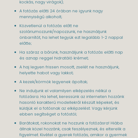
kockás, nagy virágok);
A fotózás előtti 24 órában ne igyunk nagy
mennyiségű alkoholt;
Közvetlenül a fotózás előtt ne
szoláriumozzunk/napozzunk, ne használjunk
önbarnítót, ha lehet tegyük ezt legalább 1-2 nappal
előtte;
Ha száraz a bőrünk, használjunk a fotózás előtti nap
és aznap reggel hidratáló krémet;
A haj legyen frissen mosott, zselét ne használjunk,
helyette habot vagy lakkot;
A kezek/körmök legyenek ápoltak;
Ne induljunk el valamilyen elképzelés nélkül a
fotózásra. Ha lehet, keressünk az interneten hozzánk
hasonló karakterű modellekről készült képeket, és
küldjük el a fotósnak az elképzelést. Vagy kérjünk
ebben segítséget a fotóstól;
Barátokat, rokonokat ne hozzunk a fotózásra! Hiába
állnak közel hozzánk, csak feszélyeznek, és elterelik a
figyelmet. Kivétel a gyerek fotózás, amikor a gyermek