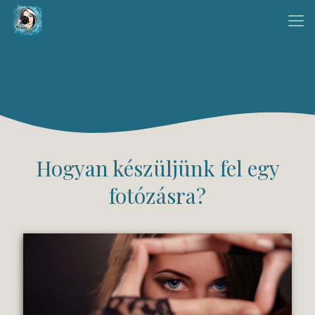
Hogyan készüljünk fel egy
fotózásra?