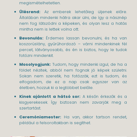
megismételhetetlen.
Ülésrend:
Az emberek lehetőleg üljenek előre.
Általában mindenki hátra akar ülni, de így a násznép
nem fog látszódni a képeken, és olyan lesz a hatás
mintha nem is lettek volna ott.
Bevonulás:
Érdemes lassan bevonulni, és ha van
koszorúslány, gyűrűhordozó – várni mindenkinek fél
percet, látványosabb, és én is biztos, hogy le tudok
fotózni mindenkit.
Mosolyogjunk:
Tudom, hogy mindenki izgul, de ha a
földet nézitek, abból nem fognak jó képek születni.
Sokan nem szeretik, ha fotózzák, ezt is tudom, és
elfogadom, de ez a nap csak egyszer van az
életben, hozzuk ki a legtöbbet belőle.
Kinek ajánlott a hátsó sor:
A későn érkezők és a
kisgyerekesek. Így biztosan nem zavarják meg a
szertartást.
Ceremóniamester:
Ha van, akkor tartson rendet,
például a felsoroltakban is segíthet.