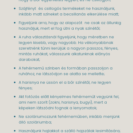
Szájfényt és csillogós termékeket ne használjunk,
inkább matt színeket a becsillanás elkerülése miatt;
Figyeljünk arra, hogy az alapozót ne csak az állunkig
használjuk, mert el fog ütni a nyak színétől;
A ruha választásnál figyeljünk, hogy méretben ne
legyen kisebb, vagy nagyobb. Ha vékonyabbnak
szeretnénk tűnni kerüljük a nagyon passzos, fényes,
mintás ruhákat, válasszunk alkatunknak előnyös
darabokat;
A fehérnemű színben és formában passzoljon a
ruhához, ne látszódjon se alatta se mellette;
A harisnya ne üssön el a bőr színétől, ne legyen
fényes;
Akt fotózás előtt kényelmes fehérneműt vegyünk fel,
ami nem szorít (zokni, harisnya, bugyi), mert a
képeken látszódni fognak a lenyomatok;
Ne szoláriumozzunk fehérneműben, inkább menjünk
álló szoláriumba;
Használjunk hajlakkot a szálló hajszálak lesimítására;