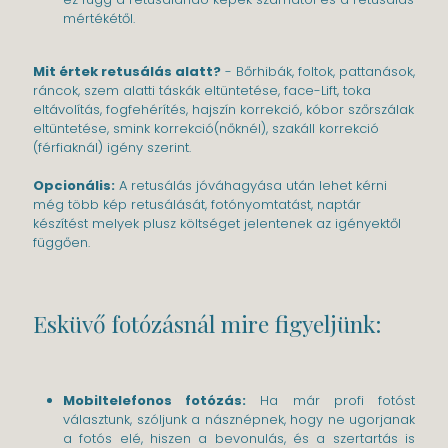
mértékétől.
Mit értek retusálás alatt?
- Bőrhibák, foltok, pattanások,
ráncok, szem alatti táskák eltüntetése, face-Lift, toka
eltávolítás, fogfehérítés, hajszín korrekció, kóbor szőrszálak
eltüntetése, smink korrekció(nőknél), szakáll korrekció
(férfiaknál) igény szerint.
Opcionális:
A retusálás jóváhagyása után lehet kérni
még több kép retusálását, fotónyomtatást, naptár
készítést melyek plusz költséget jelentenek az igényektől
függően.
Esküvő fotózásnál mire figyeljünk:
Mobiltelefonos fotózás:
Ha már profi fotóst
választunk, szóljunk a násznépnek, hogy ne ugorjanak
a fotós elé, hiszen a bevonulás, és a szertartás is