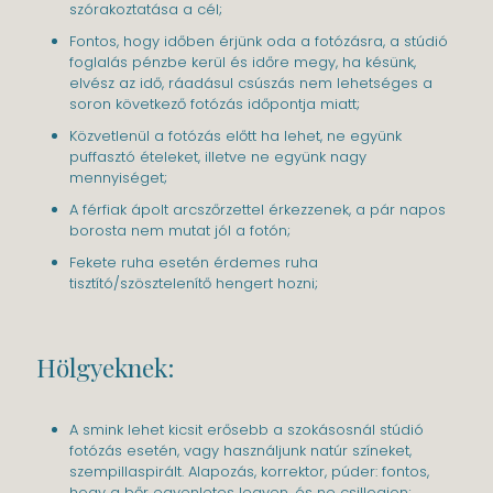
szórakoztatása a cél;
Fontos, hogy időben érjünk oda a fotózásra, a stúdió
foglalás pénzbe kerül és időre megy, ha késünk,
elvész az idő, ráadásul csúszás nem lehetséges a
soron következő fotózás időpontja miatt;
Közvetlenül a fotózás előtt ha lehet, ne együnk
puffasztó ételeket, illetve ne együnk nagy
mennyiséget;
A férfiak ápolt arcszőrzettel érkezzenek, a pár napos
borosta nem mutat jól a fotón;
Fekete ruha esetén érdemes ruha
tisztító/szösztelenítő hengert hozni;
Hölgyeknek:
A smink lehet kicsit erősebb a szokásosnál stúdió
fotózás esetén, vagy használjunk natúr színeket,
szempillaspirált. Alapozás, korrektor, púder: fontos,
hogy a bőr egyenletes legyen, és ne csillogjon;