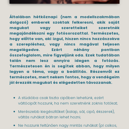
Általában hétköznapi (nem a modellszakmában
dolgozó) emberek szoktak felkeresni, akik saját
magukat vagy szeretteiket szeretnék
megajándékozni egy fotósorozattal. Természetes,
hogy előtte van, aki izgul, hiszen nincs hozzászokva
a szerepléshez, vagy nincs magával teljesen
megelégedve. Ezért néhány pontban
összefoglalom, mire figyeljünk oda. Ezek tudatában
talán nem lesz annyira idegen a fotózás.
Természetesen én is segítek abban, hogy milyen
legyen a téma, vagy a beállítás. Részemről ez
természetes, mert nekem fontos, hogy a vendégeim
jól érezzék magukat és elégedetten távozzanak.
A stúdióba csak tiszta cipőben lehetünk, ezért
váltócipőt hozzunk, ha nem szeretnénk zoknis fotókat;
Merészebb kiegészítőket (kalap, sál, cipő, ékszerek),
váltás ruhákat bátran lehet hozni;
Ne hozzunk feltűnően nagy mintás ruhákat (pl csíkos,